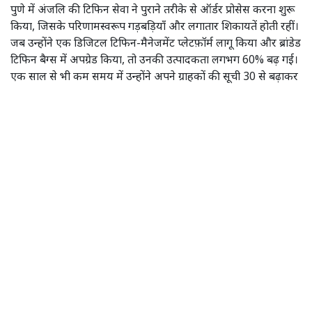
पुणे में अंजलि की टिफिन सेवा ने पुराने तरीके से ऑर्डर प्रोसेस करना शुरू
किया, जिसके परिणामस्वरूप गड़बड़ियाँ और लगातार शिकायतें होती रहीं।
जब उन्होंने एक डिजिटल टिफिन-मैनेजमेंट प्लेटफ़ॉर्म लागू किया और ब्रांडेड
टिफिन बैग्स में अपग्रेड किया, तो उनकी उत्पादकता लगभग 60% बढ़ गई।
एक साल से भी कम समय में उन्होंने अपने ग्राहकों की सूची 30 से बढ़ाकर
200 कर ली, और यह भी सुनिश्चित किया कि हर ताज़ा टिफिन समय पर
पहुँचे।
निष्कर्ष
एक फलती-फूलती टिफिन सेवा सिर्फ़ बेहतरीन खाने से नहीं मिलती—यह
सुचारू संचालन से फलती-फूलती है। टिफिन सेवाओं के लिए एक ठोस
व्यावसायिक योजना और सोच-समझकर तैयार किए गए मेनू से लेकर सही
टिफिन प्रबंधन प्रणाली और विश्वसनीय कंटेनरों में ताज़ा भोजन पहुँचाने
तक, हर छोटी-बड़ी बात मायने रखती है।
जब ग्राहकों को पता चलेगा कि वे हर दिन ताज़ा टिफिन के लिए आप पर
निर्भर रह सकते हैं, तो वे न केवल आपके प्रति वफादार रहेंगे, बल्कि यह
बात दूसरों तक भी फैलाएंगे।