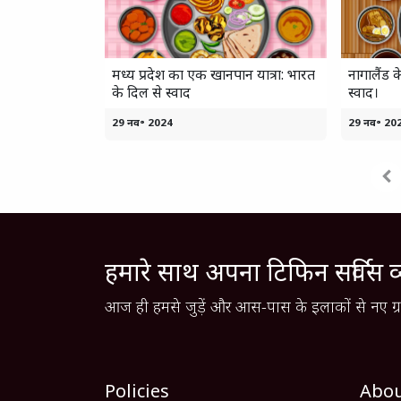
मध्य प्रदेश का एक खानपान यात्रा: भारत
नागालैंड 
के दिल से स्वाद
स्वाद।
29 नव॰ 2024
29 नव॰ 20
हमारे साथ अपना टिफिन सर्विस व
आज ही हमसे जुड़ें और आस-पास के इलाकों से नए ग्रा
Policies
Abo