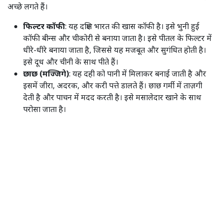
अच्छे लगते हैं।
फिल्टर कॉफी
: यह दक्षिण भारत की खास कॉफी है। इसे भुनी हुई
कॉफी बीन्स और चीकोरी से बनाया जाता है। इसे पीतल के फिल्टर में
धीरे-धीरे बनाया जाता है, जिससे यह मजबूत और सुगंधित होती है।
इसे दूध और चीनी के साथ पीते हैं। ​
छाछ (मज्जिगे)
: यह दही को पानी में मिलाकर बनाई जाती है और
इसमें जीरा, अदरक, और करी पत्ते डालते हैं। छाछ गर्मी में ताज़गी
देती है और पाचन में मदद करती है। इसे मसालेदार खाने के साथ
परोसा जाता है। ​
नारियल पानी
: यह ताज़ा और पौष्टिक होता है। नारियल पानी हल्का
मीठा होता है और इसमें कई पोषक तत्व होते हैं। इसे गर्मी में पीना
अच्छा होता है। ​
संस्कृति में महत्व
ये शरबत दक्षिण भारतीय भोजन की परंपरा में बहुत महत्वपूर्ण हैं। फिल्टर
कॉफी सिर्फ एक शरबत नहीं, बल्कि यह मेहमाननवाजी का प्रतीक है। छाछ
हर भोजन में होती है और मसालेदार खाने को संतुलित करती है। नारियल
पानी सेहत के लिए अच्छा होता है और इसे त्योहारों पर पीते हैं।